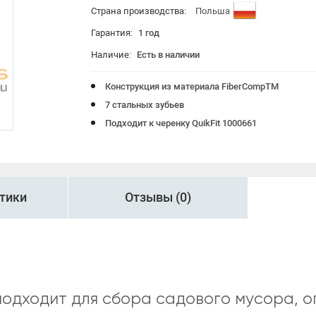
Страна производства:
Польша
Садово-посадочный инструмент
Гарантия:
1 год
Садовые ножи
Наличие:
Есть в наличии
Инструменты для автомобиля
Конструкция из материала FiberCompTM
Инструменты для уборки участка
7 стальных зубьев
Подходит к черенку QuikFit 1000661
тики
Отзывы (0)
t подходит для сбора садового мусора,