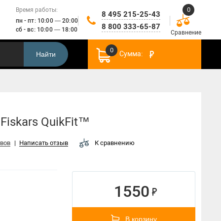
0
Время работы:
8 495 215-25-43
пн - пт: 10:00 — 20:00
8 800 333-65-87
сб - вс: 10:00 — 18:00
Сравнение
0
Сумма:
Найти
Строительные инструменты
Fiskars QuikFit™
ывов
|
Написать отзыв
К сравнению
Садовые лопаты
1550
Секаторы
Инструменты по уходу за газоном
В корзину