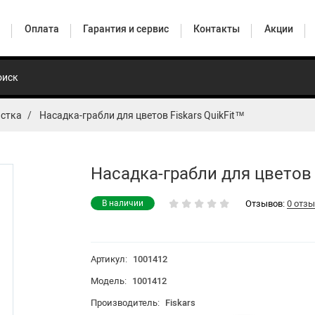
Оплата
Гарантия и сервис
Контакты
Акции
астка
Насадка-грабли для цветов Fiskars QuikFit™
Товары для дома
Насадка-грабли для цветов 
ы
Отзывов:
0 отз
В наличии
Инструменты для работы с древесиной
Артикул:
1001412
Модель:
1001412
Универсальные сучкорезы
Производитель:
Fiskars
Полив