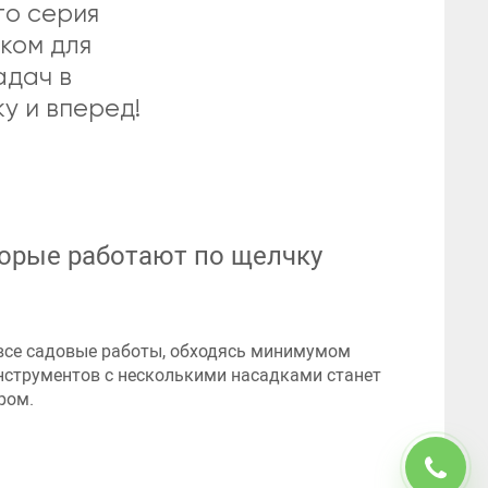
то серия
ком для
адач в
у и вперед!
орые работают по щелчку
 все садовые работы, обходясь минимумом
нструментов с несколькими насадками станет
ром.