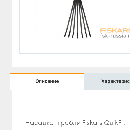
Удалители сорняков
Разбрасыватели удобрений
Мультисистема QuikFit
Промо-наборы
Описание
Характерис
Насадка-грабли Fiskars QuikFi