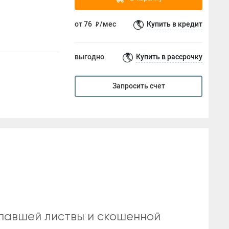
Инструменты по уходу за почвой
от 76
/мес
Купить в кредит
Грабли
Инструменты для уборки снега
выгодно
Купить в рассрочку
Аксессуары
Запросить счет
 опавшей листвы и скошенной