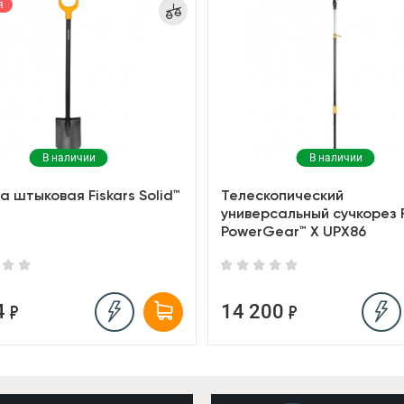
я
В наличии
В наличии
 штыковая Fiskars Solid™
Телескопический
универсальный сучкорез F
PowerGear™ X UPX86
4
14 200