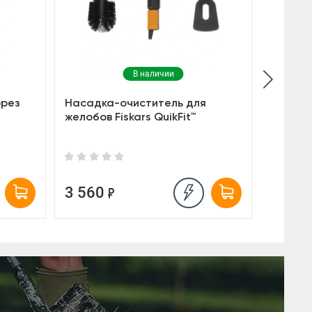
В наличии
орез
Насадка-очиститель для
Средни
желобов Fiskars QuikFit™
сучкоре
14 200
3 560
10 9