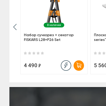
В наличии
X25
Набор сучкорез + секатор
Плоско
FISKARS L28+P26 Set
series™
4 490
5 56