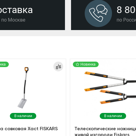
оставка
8 80
й по Москве
по Росс
нка
Новинка
В наличии
В наличии
а совковая Xact FISKARS
Телескопические ножниц
живой изгороди Fiskars