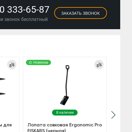
0 333-65-87
ЗАКАЗАТЬ ЗВОНОК
ии звонок бесплатный
Новинка
Новин
В наличии
ы для
Лопата совковая Ergonomic Pro
Универ
FISKARS (черная)
Fiskars