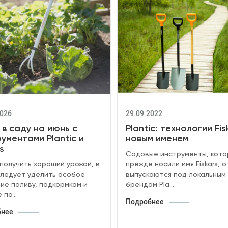
2026
29.09.2022
 в саду на июнь с
Plantic: технологии Fis
ументами Plantic и
новым именем
s
Cадовые инструменты, кот
получить хороший урожай, в
прежде носили имя Fiskars, 
ледует уделить особое
выпускаются под локальным
ие поливу, подкормкам и
брендом Pla...
по...
Подробнее
бнее