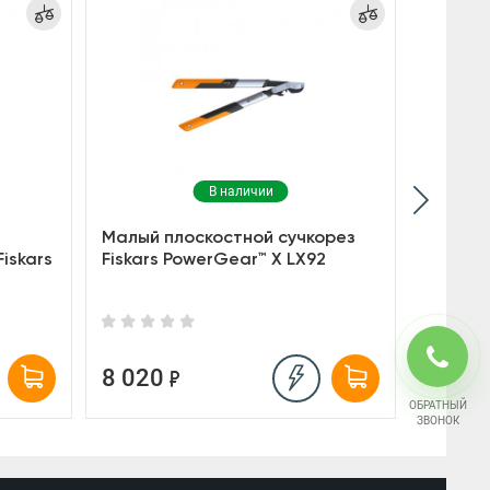
Акция
В наличии
Малый плоскостной сучкорез
Большо
iskars
Fiskars PowerGear™ X LX92
Fiskars
9 500
8 020
7 32
ОБРАТНЫЙ
ЗВОНОК