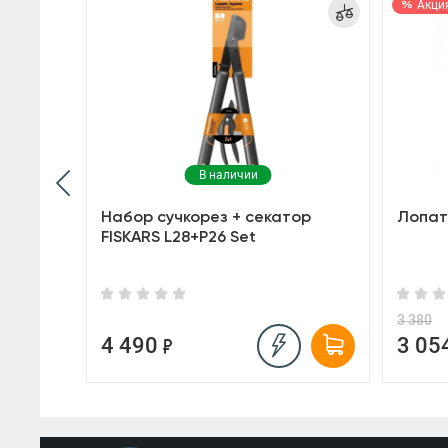
Акци
В наличии
skars
Набор сучкорез + секатор
Лопата
FISKARS L28+P26 Set
3 380
4 490
3 05