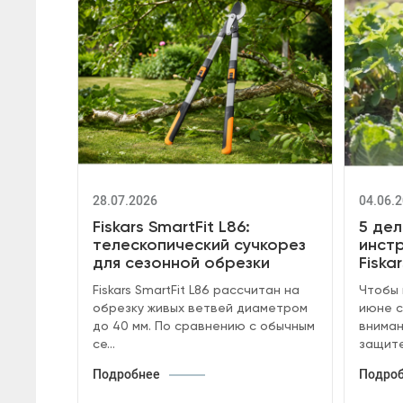
28.07.2026
04.06.
Fiskars SmartFit L86:
5 дел
телескопический сучкорез
инстр
для сезонной обрезки
Fiskar
Fiskars SmartFit L86 рассчитан на
Чтобы 
обрезку живых ветвей диаметром
июне с
до 40 мм. По сравнению с обычным
вниман
се...
защите 
Подробнее
Подро