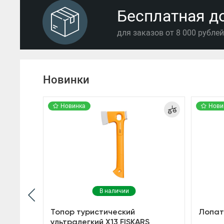
Бесплатная д
для заказов от 8 000 рубле
Новинки
Новинка
Нови
В наличии
ез
Топор туристический
Лопат
ультралегкий X13 FISKARS