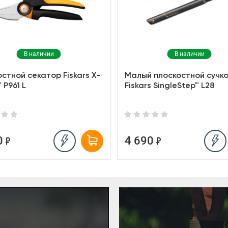
В наличии
В наличии
стной секатор Fiskars X-
Малый плоскостной сучк
 P961 L
Fiskars SingleStep™ L28
0
4 690