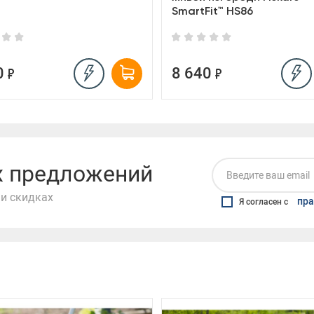
SmartFit™ HS86
0
8 640
их предложений
и скидках
пра
Я согласен с