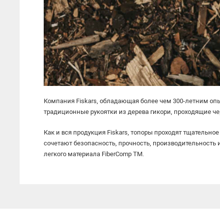
Удалители сорняков
Разбрасыватели удобрений
Мультисистема QuikFit
Промо-наборы
Компания Fiskars, обладающая более чем 300-летним оп
традиционные рукоятки из дерева гикори, проходящие че
Как и вся продукция Fiskars, топоры проходят тщательное
сочетают безопасность, прочность, производительность 
легкого материала FiberComp TM.