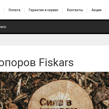
Оплата
Гарантия и сервис
Контакты
Акции
Товары для дома
опоров Fiskars
ы
Инструменты для работы с древесиной
Универсальные сучкорезы
Полив