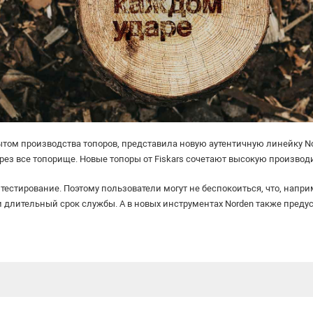
Садово-посадочный инструмент
Садовые ножи
Инструменты для автомобиля
Инструменты для уборки участка
ытом производства топоров, представила новую аутентичную
линейку N
рез все топорище. Новые топоры от Fiskars сочетают высокую производ
 тестирование. Поэтому пользователи могут не беспокоиться, что, наприм
и длительный срок службы. А в новых инструментах Norden также преду