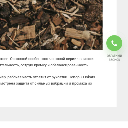
Инструменты по уходу за почвой
Грабли
Инструменты для уборки снега
Аксессуары
ОБРАТНЫЙ
orden
. Основной особенностью новой серии являются
ЗВОНОК
ительность, острую кромку и сбалансированность.
ер, рабочая часть отлетит от рукоятки.
Топоры Fiskars
смотрена защита от сильных вибраций и промаха из